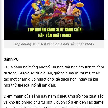
Top những sảnh slot xanh chín hấp dẫn nhất VMAX
Sảnh PG
PG là sảnh nổi tiếng nhờ tối ưu hóa trải nghiệm trên thiết bị
di động. Giao diện trực quan, guồng quay mượt mà, thao
tác một chạm giúp người chơi dễ thích nghi ngay cả khi
mới thử thể loại
nổ hũ
lần đầu.
Điểm mạnh của sảnh này nằm ở hiệu ứng đồ họa xuất sắc
và kho trò phong phú, từ slot 3 cuộn cổ điển đến các game