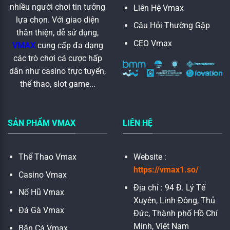
nhiều người chơi tin tưởng
Liên Hệ Vmax
lựa chọn. Với giao diện
Câu Hỏi Thường Gặp
thân thiện, dễ sử dụng,
CEO Vmax
VMAX
cung cấp đa dạng
các trò chơi cá cược hấp
dẫn như casino trực tuyến,
thể thao, slot game...
SẢN PHẨM VMAX
LIÊN HỆ
Thể Thao Vmax
Website :
https://vmax1.so/
Casino Vmax
Địa chỉ : 94 Đ. Lý Tế
Nổ Hũ Vmax
Xuyên, Linh Đông, Thủ
Đá Gà Vmax
Đức, Thành phố Hồ Chí
Minh, Việt Nam
Bắn Cá Vmax