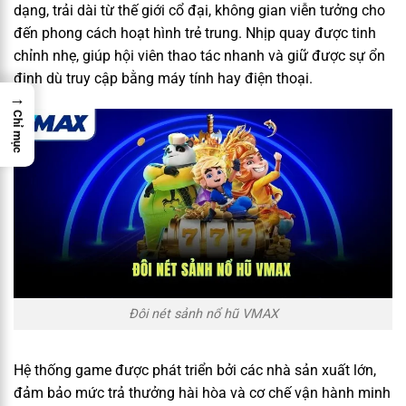
dạng, trải dài từ thế giới cổ đại, không gian viễn tưởng cho
đến phong cách hoạt hình trẻ trung. Nhịp quay được tinh
chỉnh nhẹ, giúp hội viên thao tác nhanh và giữ được sự ổn
định dù truy cập bằng máy tính hay điện thoại.
→
Chỉ mục
Đôi nét sảnh nổ hũ VMAX
Hệ thống game được phát triển bởi các nhà sản xuất lớn,
đảm bảo mức trả thưởng hài hòa và cơ chế vận hành minh