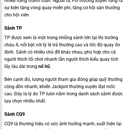
nhiều hàng thanh toán. Ngoài ra, PG thường xuyên tung ra
sự kiện tặng vòng quay miễn phí, tăng cơ hội săn thưởng
cho hội viên.
Sảnh TP
TP được xem là một trong những sảnh lớn tại thị trường
châu Á, nổi bật với tỷ lệ trả thưởng cao và tốc độ quay ổn
định. Sảnh có nhiều chủ đề khác nhau, phù hợp cho cả
người thích lối chơi nhanh lẫn người thích kiểu quay tích
lũy lâu dài trong
nổ hũ
.
Bên cạnh đó, lượng người tham gia đông giúp quỹ thưởng
cộng dồn nhanh, khiến Jackpot thường xuyên đạt mốc
cao. Đây là lý do TP luôn nằm trong danh sách sảnh được
lựa chọn nhiều nhất.
Sảnh CQ9
CQ9 là thương hiệu có sức ảnh hưởng mạnh, xuất hiện tại