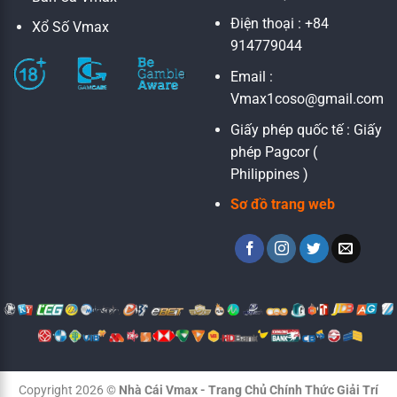
Điện thoại : +84
Xổ Số Vmax
914779044
Email :
Vmax1coso@gmail.com
Giấy phép quốc tế : Giấy
phép Pagcor (
Philippines )
Sơ đồ trang web
Copyright 2026 ©
Nhà Cái Vmax - Trang Chủ Chính Thức Giải Trí