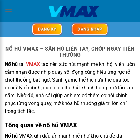
Bỏ
qua
nội
dung
ĐĂNG KÝ
ĐĂNG NHẬP
NỔ HŨ VMAX – SĂN HŨ LIỀN TAY, CHỚP NGAY TIỀN
THƯỞNG
Nổ hũ
tại
VMAX
tạo nên sức hút mạnh mẽ khi hội viên luôn
cảm nhận được nhịp quay sôi động cùng hiệu ứng rực rỡ
chốt thưởng bất ngờ. Sảnh game thể hiện ưu thế qua tốc
độ xử lý ổn định, giao diện thu hút khách hàng mới lẫn lâu
năm. Nhờ đó, nhà cái giúp anh em có thêm cơ hội chinh
phục từng vòng quay, mở khóa hũ thưởng giá trị lớn chỉ
trong tích tắc.
Tổng quan về nổ hũ VMAX
Nổ hũ
VMAX ghi dấu ấn mạnh mẽ nhờ kho chủ đề đa