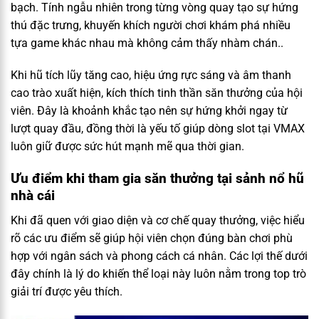
bạch. Tính ngẫu nhiên trong từng vòng quay tạo sự hứng
thú đặc trưng, khuyến khích người chơi khám phá nhiều
tựa game khác nhau mà không cảm thấy nhàm chán..
Khi hũ tích lũy tăng cao, hiệu ứng rực sáng và âm thanh
cao trào xuất hiện, kích thích tinh thần săn thưởng của hội
viên. Đây là khoảnh khắc tạo nên sự hứng khởi ngay từ
lượt quay đầu, đồng thời là yếu tố giúp dòng slot tại VMAX
luôn giữ được sức hút mạnh mẽ qua thời gian.
Ưu điểm khi tham gia săn thưởng tại sảnh nổ hũ
nhà cái
Khi đã quen với giao diện và cơ chế quay thưởng, việc hiểu
rõ các ưu điểm sẽ giúp hội viên chọn đúng bàn chơi phù
hợp với ngân sách và phong cách cá nhân. Các lợi thế dưới
đây chính là lý do khiến thể loại này luôn nằm trong top trò
giải trí được yêu thích.